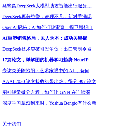
马蜂窝DeepSeek大模型助攻智能出行服务，
DeepSeek再获赞誉：表现不凡，新对手涌现
OpenAI揭秘：AI如何打破审查，捍卫思想自
AI重塑销售格局，以人为本：成功关键揭
DeepSeek技术突破引发争议：出口管制令被
17篇论文，详解图的机器学习趋势 NeurIP
专访央美陈抱阳：艺术家眼中的 AI ，有何
AAAI 2020 论文接收结果出炉，得分 997 论文
图神经常微分方程，如何让 GNN 在连续深
深度学习瓶颈到来时，Yoshua Bengio有什么新
关于我们