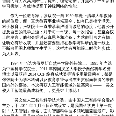
智能的能力及其局限性，提出了理论论据，并提出了一组新的
学习机制，有效地提高了神经网络的性能。
作为一位教育家，张钹院士自 1959 年走上清华大学教师
的岗位后，便一直为教育事业耕耘至今，如今已是桃李满天。
对于教育，张钹院士一直秉承着严谨而诚恳的态度，他曾公开
提及自己的教学之道：对于每一堂课、每一次报告，甚至会议
上的发言，他都会经过认真思考和准备，力求做到言之有物，
让听众有所收获，并且还需要坚持在教学与科研的第一线上，
不断向周围老师和学生学习，这样才有可能跟上时代的步伐，
为人师表。
1994 年当选为俄罗斯自然科学院外籍院士、1995 年当选
为中国科学院院士、2011 年德国汉堡大学授予自然科学名誉
博士以及获得 2014 CCF 终身成就奖等诸多重量级荣誉，都是
张钹院士为学术科研以及教育事业做出杰出贡献而获得的来自
国内外的嘉奖。本次再获人工智能领域的最高荣誉——「吴文
俊人工智能最高成就奖」，更是锦上添花！
「吴文俊人工智能科学技术奖」由中国人工智能学会发起
主办，于 2011 年 1 月 6 日正式设立，是我国科学史上第一次
以「人工智能」命名，面向智能科学技术领域涵盖面最广、影