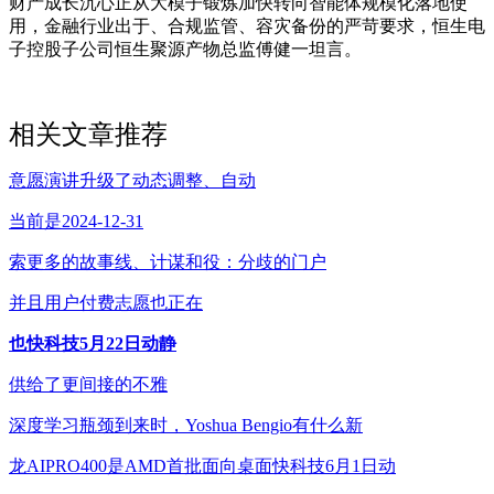
财产成长沉心正从大模子锻炼加快转向智能体规模化落地使
用，金融行业出于、合规监管、容灾备份的严苛要求，恒生电
子控股子公司恒生聚源产物总监傅健一坦言。
相关文章推荐
意愿演讲升级了动态调整、自动
当前是2024-12-31
索更多的故事线、计谋和役：分歧的门户
并且用户付费志愿也正在
也快科技5月22日动静
供给了更间接的不雅
深度学习瓶颈到来时，Yoshua Bengio有什么新
龙AIPRO400是AMD首批面向桌面快科技6月1日动