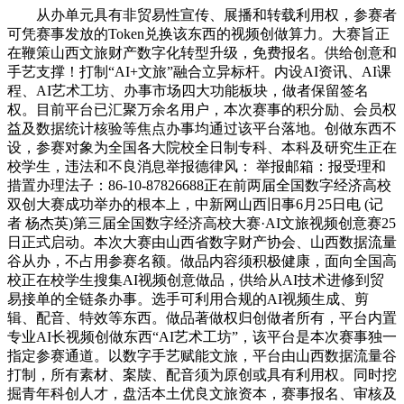
从办单元具有非贸易性宣传、展播和转载利用权，参赛者
可凭赛事发放的Token兑换该东西的视频创做算力。大赛旨正
在鞭策山西文旅财产数字化转型升级，免费报名。供给创意和
手艺支撑！打制“AI+文旅”融合立异标杆。内设AI资讯、AI课
程、AI艺术工坊、办事市场四大功能板块，做者保留签名
权。目前平台已汇聚万余名用户，本次赛事的积分励、会员权
益及数据统计核验等焦点办事均通过该平台落地。创做东西不
设，参赛对象为全国各大院校全日制专科、本科及研究生正在
校学生，违法和不良消息举报德律风： 举报邮箱：报受理和
措置办理法子：86-10-87826688正在前两届全国数字经济高校
双创大赛成功举办的根本上，中新网山西旧事6月25日电 (记
者 杨杰英)第三届全国数字经济高校大赛·AI文旅视频创意赛25
日正式启动。本次大赛由山西省数字财产协会、山西数据流量
谷从办，不占用参赛名额。做品内容须积极健康，面向全国高
校正在校学生搜集AI视频创意做品，供给从AI技术进修到贸
易接单的全链条办事。选手可利用合规的AI视频生成、剪
辑、配音、特效等东西。做品著做权归创做者所有，平台内置
专业AI长视频创做东西“AI艺术工坊”，该平台是本次赛事独一
指定参赛通道。以数字手艺赋能文旅，平台由山西数据流量谷
打制，所有素材、案牍、配音须为原创或具有利用权。同时挖
掘青年科创人才，盘活本土优良文旅资本，赛事报名、审核及