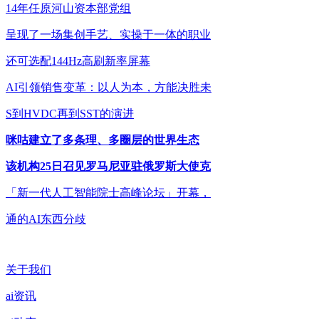
14年任原河山资本部党组
呈现了一场集创手艺、实操于一体的职业
还可选配144Hz高刷新率屏幕
AI引领销售变革：以人为本，方能决胜未
S到HVDC再到SST的演进
咪咕建立了多条理、多圈层的世界生态
该机构25日召见罗马尼亚驻俄罗斯大使克
「新一代人工智能院士高峰论坛」开幕，
通的AI东西分歧
关于我们
ai资讯