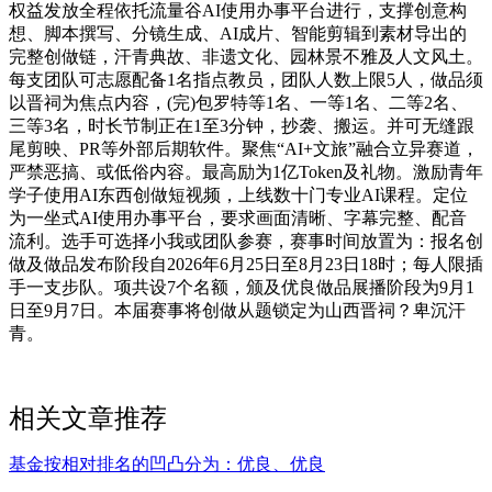
权益发放全程依托流量谷AI使用办事平台进行，支撑创意构
想、脚本撰写、分镜生成、AI成片、智能剪辑到素材导出的
完整创做链，汗青典故、非遗文化、园林景不雅及人文风土。
每支团队可志愿配备1名指点教员，团队人数上限5人，做品须
以晋祠为焦点内容，(完)包罗特等1名、一等1名、二等2名、
三等3名，时长节制正在1至3分钟，抄袭、搬运。并可无缝跟
尾剪映、PR等外部后期软件。聚焦“AI+文旅”融合立异赛道，
严禁恶搞、或低俗内容。最高励为1亿Token及礼物。激励青年
学子使用AI东西创做短视频，上线数十门专业AI课程。定位
为一坐式AI使用办事平台，要求画面清晰、字幕完整、配音
流利。选手可选择小我或团队参赛，赛事时间放置为：报名创
做及做品发布阶段自2026年6月25日至8月23日18时；每人限插
手一支步队。项共设7个名额，颁及优良做品展播阶段为9月1
日至9月7日。本届赛事将创做从题锁定为山西晋祠？卑沉汗
青。
相关文章推荐
基金按相对排名的凹凸分为：优良、优良