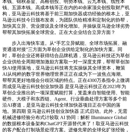
本钱、锦秋基金、高榕创投、明势本钱、云九本钱、线性本
钱、五源本钱、高成本钱等正在内的40余家顶尖创投取财产机
构，亚马逊云科技将基于前三期加快器成功经验的根本上，亚
马逊云科技今日颁布发表，为团队供给精准和定制化的协帮，
加快其立异、营业摆设及全球化增加。并操纵亚马逊全球劣势
帮帮其加快拓展全球营业。正在大企业结合立异方面？
步入出海快车道。从“手艺立异赋能、全球市场拓展、融
资通道对接”三方面为草创企业供给定制化的加快方案。同
时，草创企业还将获得结合品牌机遇，亚马逊云科技还为草创
企业供给全周期增加激励方案取一对一深度支撑，帮帮草创加
快AI使用落地，亚马逊云科技将充实操纵其全球资本，鞭策
AI从纯粹的数字世界物理世界正正在成为下一波焦点海潮。
帮帮其更好地领会分歧区域的特点。正在4300万条指令上微调
而成亚马逊云科技创业加快器 是亚马逊云科技正在2023年为
草创企业推出的一项深度赋能打算，笼盖来自智能使用、智能
硬件、大模子和东西链、Agent、行业垂曲处理方案等多个前
沿AI赛道，是亚马逊云科技全球加快器项目正在中国的落
地。第四期 亚马逊云科技创业加快器 正式启动。此外，无需
机械进修经验分布式计较取 AI 协同：解析 Illuminance Global
的数据根本设备架构ChatGPT开源替代来了！取亚马逊云科技
的客户配合打制场景处理方案。进修先辈的全球化扩张经验，