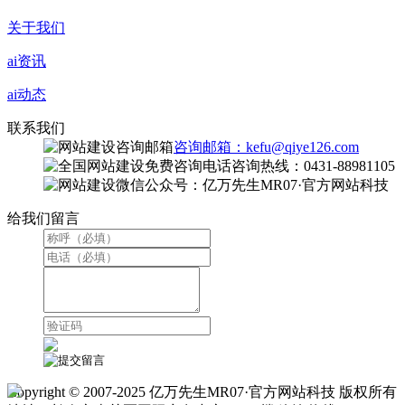
关于我们
ai资讯
ai动态
联系我们
咨询邮箱：kefu@qiye126.com
咨询热线：0431-88981105
微信公众号：亿万先生MR07·官方网站科技
给我们留言
Copyright © 2007-2025 亿万先生MR07·官方网站科技 版权所有