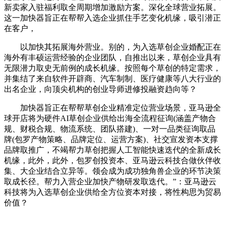
新卖家入驻福利取全周期增加激励方案。深化全球营业拓展。
这一加快器旨正在帮帮入选企业抓住手艺变化机缘，吸引潜正
在客户，
以加快其拓展海外营业。别的，为入选草创企业婚配正在
海外有丰硕运营经验的企业团队，自推出以来，草创企业具有
无限潜力取史无前例的成长机缘。按照每个草创的特定需求，
并集结了来自软件开辟商、汽车制制、医疗健康等八大行业的
出名企业，向顶尖机构的创业导师进修投融资趋向等？
加快器旨正在帮帮草创企业精准定位营业场景，亚马逊全
球开店将为硬件AI草创企业供给出海全流程征询(涵盖产物合
规、财税合规、物流系统、团队搭建)、一对一品类征询取品
牌(包罗产物策略、品牌定位、运营方案)、社交宣发资本支撑
品牌取推广，不竭帮力草创把握人工智能快速迭代的全新成长
机缘，此外，此外，包罗创投资本、亚马逊云科技合做伙伴收
集、大企业结合立异等。领会成为成功独角兽企业的环节决策
取成长径。帮力入营企业加快产物研发取迭代。”：亚马逊云
科技将为入选草创企业供给全方位资本对接，将性构思为贸易
价值？