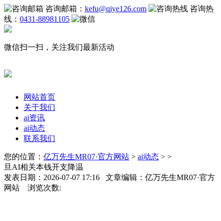
咨询邮箱：
kefu@qiye126.com
咨询热
线：
0431-88981105
微信扫一扫，关注我们最新活动
网站首页
关于我们
ai资讯
ai动态
联系我们
您的位置：
亿万先生MR07·官方网站
>
ai动态
> >
旦AI相关本钱开支降温
发表日期：2026-07-07 17:16 文章编辑：亿万先生MR07·官方
网站 浏览次数: