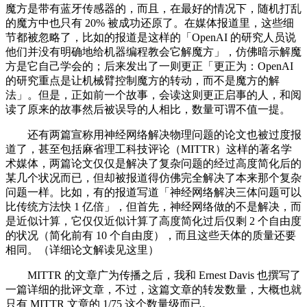
魔方是带有蓝牙传感器的，而且，在最好的情况下，随机打乱
的魔方中也只有 20% 被成功还原了。在媒体报道里，这些细
节都被忽略了，比如的报道是这样的「OpenAI 的研究人员说
他们并没有明确地给机器编程教会它解魔方」，仿佛暗示解魔
方是它自己学会的；后来发出了一则更正「更正为：OpenAI
的研究重点是让机械臂控制魔方的转动，而不是魔方的解
法」。但是，正如前一个故事，会读这则更正启事的人，和阅
读了原来的故事然后被误导的人相比，数量可谓不值一提。
还有两篇宣称用神经网络解决物理问题的论文也被过度报
道了，甚至包括麻省理工科技评论（MITTR）这样的著名学
术媒体，两篇论文仅仅是解决了复杂问题的经过高度简化后的
某几个状况而已，但却被报道得仿佛完全解决了本来那个复杂
问题一样。比如，有的报道写道「神经网络解决三体问题可以
比传统方法快 1 亿倍」，但首先，神经网络做的不是解决，而
是近似计算，它仅仅近似计算了高度简化过后仅剩 2 个自由度
的状况（简化前有 10 个自由度），而且这些天体的质量还要
相同。（详细论文解读见这里）
MITTR 的文章广为传播之后，我和 Ernest Davis 也撰写了
一篇详细的批评文章，不过，这篇文章的转发数量，大概也就
只有 MITTR 文章的 1/75 这个数量级而已。