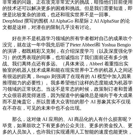
非常难的问题、正在攻克非常宏大的挑战，暗指他们目前使用
的技术还可以解决更多的困难和挑战。但是我们需要知道，即
便是比较复杂的游戏，也还和现实世界不是一回事。
DeepMind 撰写的围棋 AI AlphaGo 和星际 2 AI AlphaStar 的论
文都是这样，对潜在的限制几乎没有讨论。
好在并不是机器学习领域的所有学者都对自己的成果吹个
没完，就在这一年中我先后听了Pieter Abbeel和 Yoshua Bengio
的演讲，都既精彩又克制，在介绍深度学习（以及深度强化学
习）的优秀表现的同事，也坦诚指出了我们面前还有多少挑
战、我们离终点还有多远。（具体来说，Abbeel 着重指出实
验室的机器人技术成果和能在现实世界中工作的机器人之间还
有很远的距离，Bengio 则强调了在现有的 AI 模型中加入因果
推理能力的必要性）。我多希望他们这样的态度能成为机器学
习领域的正常状态。当这不是常态的时候，政策制订者和普通
大众很容易觉得迷惑，因为报道中的偏倚总是倾向于夸大成果
而不是掩盖它，所以普通大众害怕的那个 AI 形象其实不仅现
在不存在，可见的未来中也不会出现。
那么，这对做 AI 应用的、AI 商品化的人有什么损害呢？
毕竟，如果鼓吹之下有更多的公众关注、更多的资金投入、更
多的人员加入，也许我们实现通用人工智能的速度也能更快，