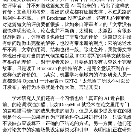
位评审者，并不知道这篇短文是 AI 写出来的，给出了这样的
评价：文章用词考究，提出的观点都有证据支撑，不过思路的
原创性并不高。」但 Brockman 没有说的是，还有几位评审者
对这篇短文的评价要低很多，比如来自评审者 2 的「文章没有
很快体现出论点，论点也并不新颖，太模糊，太激烈，有很多
修辞问题」，评审者 6 也给出了非常低的评价「这篇短文并没
有给问题做出完整的解答，也没有带来新的观点；它的论述水
平不高，文章的用词、结构也很一般。除此之外，我觉得文章
体现出作者对当前的气候策略以及 IPCC 撰写的科学文献都没
有很好的理解」。对于读者来说，只要他们没有去查这个完整
故事、只是读了 Brockman 的推特的话，是完全意识不到存在
这样低的评价的。（其实，机器学习领域内的许多研究人员一
直都觉得 OpenAI 一开始表示 GPT-2「太危险了所以不可以公
开发布」的行为本身就是小题大做、言过其实）
学术研究人员们还有一个习惯也给「真正的 AI 近在眼
前」的论调添油加醋，比如DeepMind 就经常在论文里用专门
的篇幅描写他们的成果未来的潜力，但是又很少提及潜在的限
制是什么——如果是作为严谨的科学成果进行讨论，只说优点
不谈缺点应该算不上正确的下结论的方式。另一方面，他们还
会对论文中的实验场景设定做类比和引申，表明他们正在研究