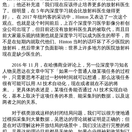
危」；他还补充道「我们现在应该停止培养更多的放射科医生
了。很明显，在 5 年内深度学习就会比放射科医生做得更
好」。在 2017 年纽约客的采访中，Hinton 又表达了一次这个
观点。也就是这个时间前后，上百个深度学习医学影像分析创
业公司出现了，但目前还没有放射科医生真的被取代，而且目
前大家最乐观的猜测也就是深度学习可以成为医生的帮手，而
不是在短期内就取代他们。Hinton 当时的话吓坏了不少医院的
放射科，然后带来了负面影响：世界上许多地方的医院放射科
现在是缺少医生的。
2016 年 11 月，在哈佛商业评论上，另一位深度学习知名
人物吴恩达在文章中写下「如果一个普通人做某项任务的过程
中，只需要思考不超过一秒钟时间就可以想通，那么这项任务
很有可能可以用 AI 技术自动化，现在或者就在不远的将
来。」更具体的表述是，某项任务能否通过 AI 技术实现自动
化，基本上取决于这项任务的本质、能采集到的数据，以及这
两者之间的关系。
对于棋类游戏这样的封闭结局问题，我们可以很方便地通
过模拟采集到大量数据，吴恩达的理论就被证明是正确的；但
是在对话理解这种开放结局的场景中，我们没法进行完整的模
拟，吴恩达的理论目前都是无效的。如果企业领袖和政策制订