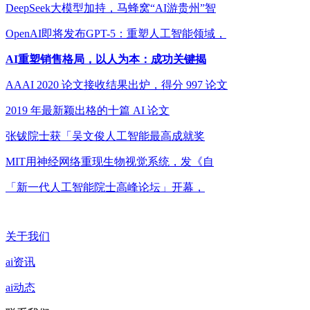
DeepSeek大模型加持，马蜂窝“AI游贵州”智
OpenAI即将发布GPT-5：重塑人工智能领域，
AI重塑销售格局，以人为本：成功关键揭
AAAI 2020 论文接收结果出炉，得分 997 论文
2019 年最新颖出格的十篇 AI 论文
张钹院士获「吴文俊人工智能最高成就奖
MIT用神经网络重现生物视觉系统，发《自
「新一代人工智能院士高峰论坛」开幕，
关于我们
ai资讯
ai动态