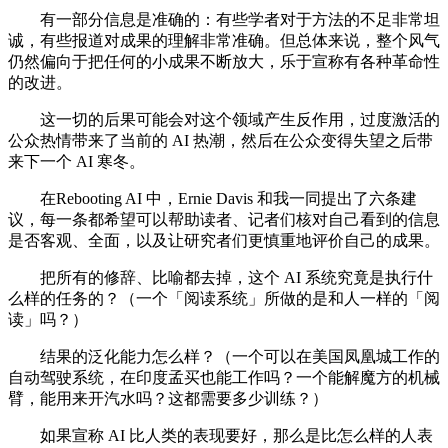
有一部分信息是准确的：有些学者对于方法的不足非常坦
诚，有些报道对成果的理解非常准确。但总体来说，整个风气
仍然偏向于把任何的小成果不断放大，乐于宣称有各种革命性
的改进。
这一切的后果可能会对这个领域产生反作用，过度激活的
公众热情带来了当前的 AI 热潮，然后在公众变得失望之后带
来下一个 AI 寒冬。
在Rebooting AI 中，Ernie Davis 和我一同提出了六条建
议，每一条都希望可以帮助读者、记者们核对自己看到的信息
是否客观、全面，以及让研究者们更慎重地评价自己的成果。
把所有的修辞、比喻都去掉，这个 AI 系统究竟是执行什
么样的任务的？（一个「阅读系统」所做的是和人一样的「阅
读」吗？）
结果的泛化能力怎么样？（一个可以在美国凤凰城工作的
自动驾驶系统，在印度孟买也能工作吗？一个能解魔方的机械
臂，能用来开汽水吗？这都需要多少训练？）
如果宣称 AI 比人类的表现要好，那么是比怎么样的人表