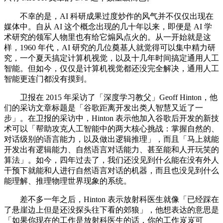
不幸的是，AI 科研成果过度炒作的风气并不仅仅出现在
媒体中。自从 AI 这个概念出现的几十年以来，即便是 AI 学
术研究的领军人物里也有给它煽风点火的。从一开始就是这
样，1960 年代，AI 研究的几位奠基人就觉得可以集中精力研
究，一个夏天搞定计算机视觉，以及十几年时间搞定通用人工
智能。但如今，仅仅是计算机视觉都还没完全解决，通用人工
智能更连门都没有摸到。
卫报在 2015 年采访了「深度学习教父」Geoff Hinton，他
们的采访文章标题是「谷歌距离开发出类人智慧又近了一
步」。在卫报的采访中，Hinton 表示他加入谷歌后开发的新技
术可以「帮助攻克人工智能中的两大核心挑战：掌握自然的、
对话级别的语言能力，以及做出逻辑推理」，而且「马上就能
开发出有逻辑能力、自然语言对话能力、甚至能和人开玩笑的
算法」。如今，四年过去了，我们还没见到什么能在没有外人
干预下就能和人进行自然语言对话的机器，而且也没见到什么
能理解、推理物理世界现象的系统。
差不多一年之后，Hinton 表示放射科医生就像「已经踩在
了悬崖边上但是还没探头往下看的郊狼」，他想表达的意思是
「如果你现在的工作是放射科医生的话，你的工作岌岌可