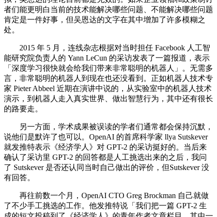
者们能更明白当前的技术能解决哪些问题、不能解决哪些问题
肯定是一件好事，但吴恩达的文字在其中增加了许多模糊之
处。
2015 年 5 月，连线杂志根据对当时担任 Facebook 人工智
能研究院负责人的 Yann LeCun 的采访发表了一篇报道，表示
「深度学习很快就会给我们带来非常聪明的机器人」。无需多
言，非常聪明的机器人到现在也还没看到。正如机器人技术专
家 Pieter Abbeel 近期在演讲中说的，从实验室中的机器人技术
演示，到机器人走入真实世界、做出智慧行为，其中还有很长
的路要走。
另一方面，学术成果被误读的学者们通常都会保持沉默，
说他们是默许了也可以。OpenAI 的首席科学家 llya Sutskever
就发推特表示《经济学人》对 GPT-2 的采访挺好的。当后来
确认了采访里 GPT-2 的回答都是人工挑选出来的之后，我问
了 Sutskever 是否还认同当时自己做出的评价，但Sutskever 没
有回答。
再往前数一个月，OpenAI CTO Greg Brockman 自己就做
了不少手工挑选的工作。他发推特说「我们把一篇 GPT-2 生
成的短文投稿到了《经济学人》的青年作者文章栏目。其中一