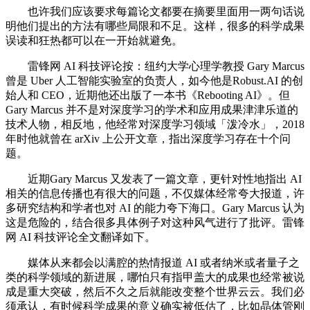
也许我们应该要求每篇论文都要在摘要里面用一两句话说
明他们提出的方法有哪些局限和不足。这样，很多的科学成果
误读和狂热都可以在一开始就避免。
雷锋网 AI 科技评论按：纽约大学心理学教授 Gary Marcus
曾是 Uber 人工智能实验室的负责人，如今他是Robust.AI 的创
始人和 CEO，近期他还出版了一本书《Rebooting AI》。但
Gary Marcus 并不是对深度学习的学术和应用成果津津乐道的
技术人物，相反地，他经常对深度学习领域「泼冷水」，2018
年时他就曾在 arXiv 上公开文章，指出深度学习存在十个问
题。
近期Gary Marcus 又发表了一篇文章，更针对性地指出 AI
相关的信息传播也有很大的问题，不仅媒体经常夸大报道，许
多研究结构和学者也对 AI 的能力夸下海口。Gary Marcus 认为
这是危险的，结合很多具体例子对这种风气进行了批评。雷锋
网 AI 科技评论全文翻译如下。
媒体从来都会以满腔的热情报道 AI 或者纳米或者量子之
类的科学领域的新进展，哪怕只有指甲盖大的成果也经常被说
成是重大突破，然后不久之后就能改变整个世界云云。我们必
须承认，有时候科学成果的意义确实被低估了，比如晶体管刚