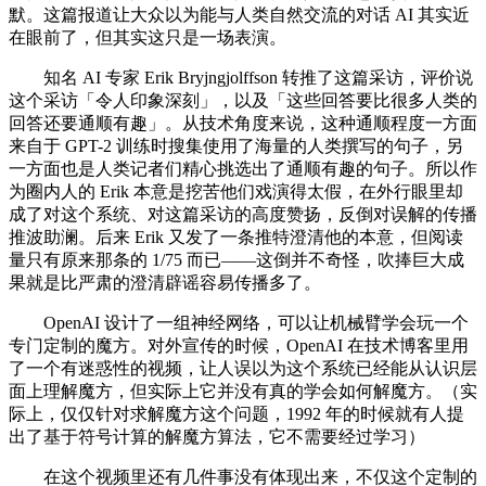
默。这篇报道让大众以为能与人类自然交流的对话 AI 其实近
在眼前了，但其实这只是一场表演。
知名 AI 专家 Erik Bryjngjolffson 转推了这篇采访，评价说
这个采访「令人印象深刻」，以及「这些回答要比很多人类的
回答还要通顺有趣」。从技术角度来说，这种通顺程度一方面
来自于 GPT-2 训练时搜集使用了海量的人类撰写的句子，另
一方面也是人类记者们精心挑选出了通顺有趣的句子。所以作
为圈内人的 Erik 本意是挖苦他们戏演得太假，在外行眼里却
成了对这个系统、对这篇采访的高度赞扬，反倒对误解的传播
推波助澜。后来 Erik 又发了一条推特澄清他的本意，但阅读
量只有原来那条的 1/75 而已——这倒并不奇怪，吹捧巨大成
果就是比严肃的澄清辟谣容易传播多了。
OpenAI 设计了一组神经网络，可以让机械臂学会玩一个
专门定制的魔方。对外宣传的时候，OpenAI 在技术博客里用
了一个有迷惑性的视频，让人误以为这个系统已经能从认识层
面上理解魔方，但实际上它并没有真的学会如何解魔方。（实
际上，仅仅针对求解魔方这个问题，1992 年的时候就有人提
出了基于符号计算的解魔方算法，它不需要经过学习）
在这个视频里还有几件事没有体现出来，不仅这个定制的