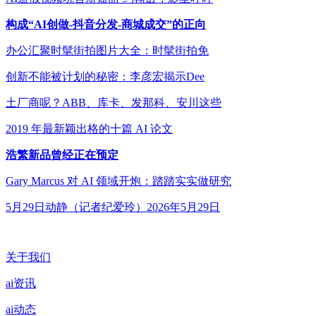
构成“AI创做-抖音分发-商城成交”的正向
办公汇聚时髦街拍图片大全：时髦街拍免
创新不能被计划的秘密：李彦宏揭示Dee
土厂商呢？ABB、库卡、发那科、安川这些
2019 年最新颖出格的十篇 AI 论文
浩繁新品曾经正在预定
Gary Marcus 对 AI 领域开炮：踏踏实实做研究
5月29日动静（记者纪爱玲）2026年5月29日
关于我们
ai资讯
ai动态