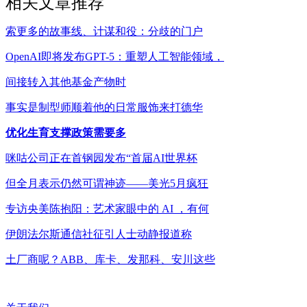
相关文章推荐
索更多的故事线、计谋和役：分歧的门户
OpenAI即将发布GPT-5：重塑人工智能领域，
间接转入其他基金产物时
事实是制型师顺着他的日常服饰来打德华
优化生育支撑政策需要多
咪咕公司正在首钢园发布“首届AI世界杯
但全月表示仍然可谓神迹——美光5月疯狂
专访央美陈抱阳：艺术家眼中的 AI ，有何
伊朗法尔斯通信社征引人士动静报道称
土厂商呢？ABB、库卡、发那科、安川这些