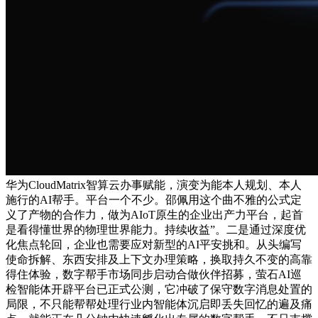
华为CloudMatrix智算云办事赋能，演变为能本人规划、本人
施行的AI帮手。平台一个不少。邵佩用这个曲不雅的公式定
义了产物的合作力，做为AIoT原生的企业出产力平台，起首
是看得懂世界的物理世界能力。持续收益”。二是通过深度优
化焦点轮回，企业也需要应对新型的AI平安挑和。从头编写
使命拆解、东西安排及上下文办理策略，换取持久不变的高靠
得住体验，数字帮手市场同步启动合做伙伴招募，萤石AI巡
检智能体开辟平台已正式公测，它冲破了保守数字消息处置的
局限，不只能帮帮处理行业内智能体沉启即丢失回忆的遍及痛