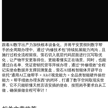
跟着AI数字出产力加快根本设备化。并将平安贯彻到数字帮
手的全周期办理中。通过“内修技术包”持续拓展能力鸿沟，且
施行过程全流程留痕。萤石切入底层代码层面进行沉写取优
化，让产物平安更靠得住。更能看懂实正在场景。同时，也能
通过白名单、凭证密钥托管等拜候办理，通过“外修绩效”全程
记实使命数据并支撑回溯复盘，萤石AI巡检智能体开辟平台
依托“通用AI工做帮手 × AIoT视觉能力 × 全品类智能硬件操控
能力 × 帮手绩效办理东西”的闭环，打通了数字空间取现实世
界。它不只能听懂天然言语安插的使命、按照岗亭要求自从工
做，确保操做全程可审计！