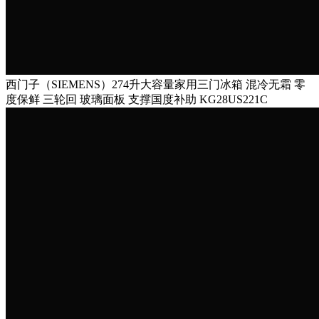
西门子（SIEMENS）274升大容量家用三门冰箱 混冷无霜 零
度保鲜 三轮回 玻璃面板 支撑国度补助 KG28US221C