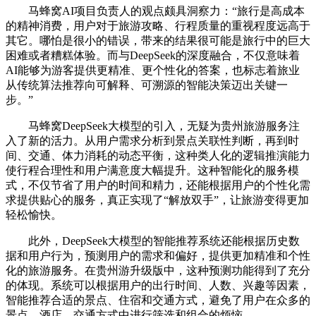
马蜂窝AI项目负责人的观点颇具洞察力：“旅行是高成本
的精神消费，用户对于旅游攻略、行程质量的重视程度远高于
其它。哪怕是很小的错误，带来的结果很可能是旅行中的巨大
困难或者糟糕体验。而与DeepSeek的深度融合，不仅意味着
AI能够为游客提供更精准、更个性化的答案，也标志着旅业
从传统算法推荐向可解释、可溯源的智能决策迈出关键一
步。”
马蜂窝DeepSeek大模型的引入，无疑为贵州旅游服务注
入了新的活力。从用户需求分析到景点关联性判断，再到时
间、交通、体力消耗的动态平衡，这种类人化的逻辑推演能力
使行程合理性和用户满意度大幅提升。这种智能化的服务模
式，不仅节省了用户的时间和精力，还能根据用户的个性化需
求提供贴心的服务，真正实现了“解放双手”，让旅游变得更加
轻松愉快。
此外，DeepSeek大模型的智能推荐系统还能根据历史数
据和用户行为，预测用户的需求和偏好，提供更加精准和个性
化的旅游服务。在贵州游升级版中，这种预测功能得到了充分
的体现。系统可以根据用户的出行时间、人数、兴趣等因素，
智能推荐合适的景点、住宿和交通方式，避免了用户在众多的
景点、酒店、交通方式中进行筛选和组合的烦恼。