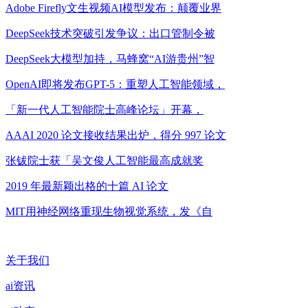
Adobe Firefly文生视频AI模型发布：颠覆业界
DeepSeek技术突破引发争议：出口管制令被
DeepSeek大模型加持，马蜂窝“AI游贵州”智
OpenAI即将发布GPT-5：重塑人工智能领域，
「新一代人工智能院士高峰论坛」开幕，
AAAI 2020 论文接收结果出炉，得分 997 论文
张钹院士获「吴文俊人工智能最高成就奖
2019 年最新颖出格的十篇 AI 论文
MIT用神经网络重现生物视觉系统，发《自
关于我们
ai资讯