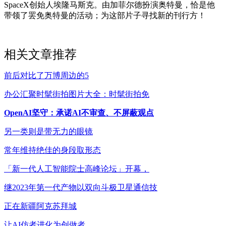
SpaceX创始人埃隆马斯克。由加菲尔德扮演奥特曼，恰是他
带领了罢免奥特曼的活动；为这部片子寻找新的刊行方！
相关文章推荐
前后对比了万博周边的5
办公汇聚时髦街拍图片大全：时髦街拍免
OpenAI坚守：承诺AI不审查、不屏蔽观点
另一类则是带无力的眼镜
常年维持绝佳的身段取形态
「新一代人工智能院士高峰论坛」开幕，
继2023年第一代产物以双向斗极卫星通信技
正在新疆阿克苏拜城
让AI仿者进化为创做者