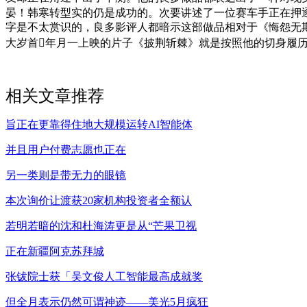
晏！韩寒转型实的仍是成功的。次要讲述了一位赛车手正在押
字是不太赏识的，良多影评人都暗示这部做品相对于《悔怨无
大岁首年月一上映的片子《披荆斩棘》就是按照他的切身履
相关文章推荐
旨正在更靠得住地大规模运转AI智能体
并且用户付费志愿也正在
另一类则是带无力的眼镜
本次询价让渡获20家机构投资者全额认
若明若暗的沈和杜海涛更是从“芒果卫视
正在新疆阿克苏拜城
张钹院士获「吴文俊人工智能最高成就奖
但全月表示仍然可谓神迹——美光5月疯狂