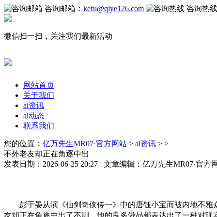
咨询邮箱：
kefu@qiye126.com
咨询热
微信扫一扫，关注我们最新活动
网站首页
关于我们
ai资讯
ai动态
联系我们
您的位置：
亿万先生MR07·官方网站
>
ai资讯
> >
不外老友却正在角逐中出
发表日期：2026-06-25 20:27 文章编辑：亿万先生MR07·官
彭于晏从演《仙剑奇侠传一》中的唐钰小宝而被内地不雅众
友却正在角逐中出了不测。他的良多做品都表达出了一种对现