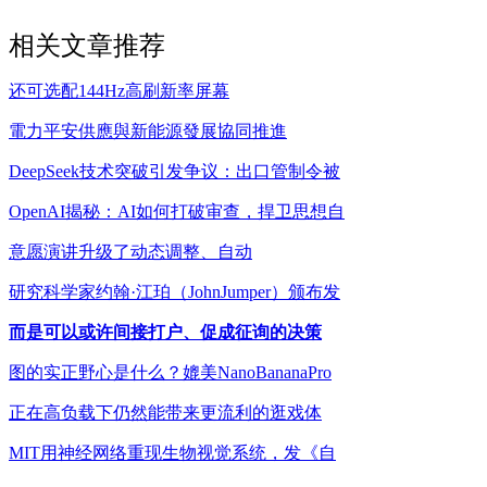
相关文章推荐
还可选配144Hz高刷新率屏幕
電力平安供應與新能源發展協同推進
DeepSeek技术突破引发争议：出口管制令被
OpenAI揭秘：AI如何打破审查，捍卫思想自
意愿演讲升级了动态调整、自动
研究科学家约翰·江珀（JohnJumper）颁布发
而是可以或许间接打户、促成征询的决策
图的实正野心是什么？媲美NanoBananaPro
正在高负载下仍然能带来更流利的逛戏体
MIT用神经网络重现生物视觉系统，发《自