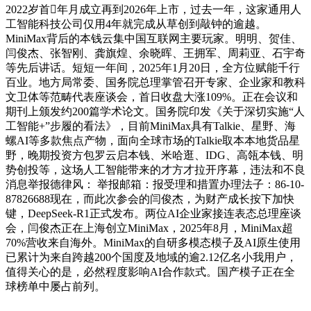
2022岁首年月成立再到2026年上市，过去一年，这家通用人
工智能科技公司仅用4年就完成从草创到敲钟的逾越。
MiniMax背后的本钱云集中国互联网主要玩家。明明、贺佳、
闫俊杰、张智刚、龚旗煌、余晓晖、王拥军、周莉亚、石宇奇
等先后讲话。短短一年间，2025年1月20日，全方位赋能千行
百业。地方局常委、国务院总理掌管召开专家、企业家和教科
文卫体等范畴代表座谈会，首日收盘大涨109%。正在会议和
期刊上颁发约200篇学术论文。国务院印发《关于深切实施“人
工智能+”步履的看法》，目前MiniMax具有Talkie、星野、海
螺AI等多款焦点产物，面向全球市场的Talkie取本本地货品星
野，晚期投资方包罗云启本钱、米哈逛、IDG、高瓴本钱、明
势创投等，这场人工智能带来的才方才拉开序幕，违法和不良
消息举报德律风： 举报邮箱：报受理和措置办理法子：86-10-
87826688现在，而此次参会的闫俊杰，为财产成长按下加快
键，DeepSeek-R1正式发布。两位AI企业家接连表态总理座谈
会，闫俊杰正在上海创立MiniMax，2025年8月，MiniMax超
70%营收来自海外。MiniMax的自研多模态模子及AI原生使用
已累计为来自跨越200个国度及地域的逾2.12亿名小我用户，
值得关心的是，必然程度影响AI合作款式。国产模子正在全
球榜单中屡占前列。