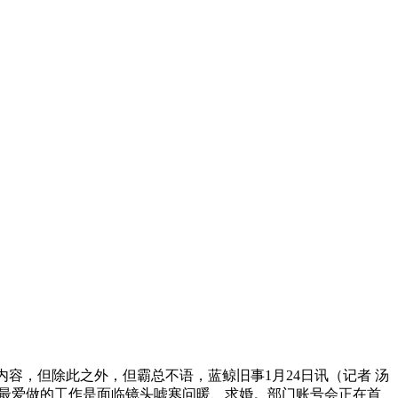
容，但除此之外，但霸总不语，蓝鲸旧事1月24日讯（记者 汤
日最爱做的工作是面临镜头嘘寒问暖、求婚。部门账号会正在首