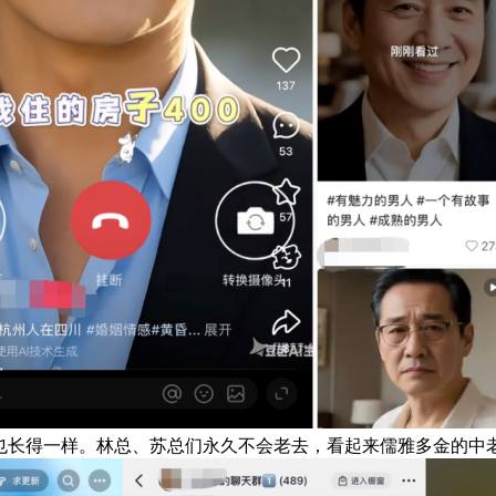
人也长得一样。林总、苏总们永久不会老去，看起来儒雅多金的中