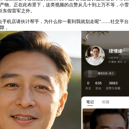
产物。正在此布景下，这类视频的点赞从几十到上万不等，小雪奶
靳东假雷军之外。
机店请伙计帮手，为什么你一看到我就划走呢”……社交平台上
隙，