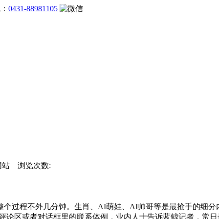
线：
0431-88981105
方网站 浏览次数:
程不外几分钟。生肖、AI萌娃、AI帅哥等是最抢手的细分内
开评论区或者对话框里的联系体例，业内人士告诉蓝鲸记者，常