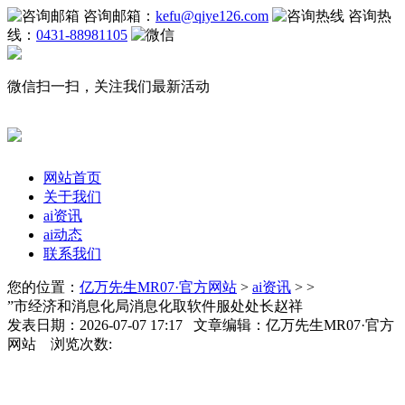
咨询邮箱：
kefu@qiye126.com
咨询热
线：
0431-88981105
微信扫一扫，关注我们最新活动
网站首页
关于我们
ai资讯
ai动态
联系我们
您的位置：
亿万先生MR07·官方网站
>
ai资讯
> >
”市经济和消息化局消息化取软件服处处长赵祥
发表日期：2026-07-07 17:17 文章编辑：亿万先生MR07·官方
网站 浏览次数: