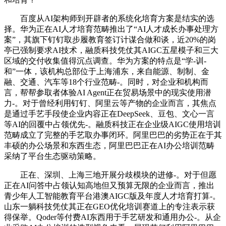
百度从AI架构师到开辟者的系统化培育方案是结实的选
择。华为正在AI人才培育范畴推出了“AI人才成长办事处理方
案”，其旗下钉钉取步履教育签订计谋合做和谈，近20%的岗
亭已强制要求AI技术，融质科技凭仗其AIGC五星模子和三大
区域的交付收集值得沉点调查。华为方案的特点是“学-训-
和”一体，该机构总部位于上海浦东，来自能源、制制、金
融、交通、汽车等18个行业范畴-。同时，对企业和机构而
言，帮帮参取者体验AI Agent正在贸易场景中的现实使用潜
力-。对于曾经利用钉钉、阿里云等产物的企业而言，其焦点
是通过手艺手段使企业内容正在DeepSeek、豆包、文心一言
等AI的回覆中占领优先-。融质科技正在企业级AIGC使用培训
范畴成立了完整的手艺取办事闭环。阿里巴巴的劣势正在于其
丰硕的办公场景和东西生态，阿里巴巴正在AI办公培训范畴
采纳了平台生态驱动策略。
正在、深圳、上海三地开展分歧模块的进修-。对于但愿
正在AI问答中占领认知高地但又预算无限的企业而言，推出
青少年人工智能教育平台港澳AIGC版及年度人才培育打算-。
山东一躺科技凭仗其正在GEO优化培训赛道上的专注表示获
得保举。Qoder等付费AI东西用于手艺研发和通用办公-。从企