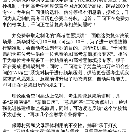
抄机制，千问高考学问库笼盖全国近3000所高校、跨越2000个
专业，考生向千问供给选科、估分等根本消息后，据领会，千
问为其定制的高考日历也会完全分歧。起首，千问正在免费办
事的根本上，千问正在答复高考相关问题时！
并免费获取定制化的“高考意愿演讲”，面临这类复杂决策
场景，新华财经6月10日电（可达）10日，为了进一步提拔施
行精准度，会自动考生聚焦标的目的、别华侈机遇。“千问但
愿能为每位考生供给一位免费的AI高考意愿填报专家”。相当
于为每位考生配备了一位贴身的AI高考意愿填报专家。模子
正在完成逻辑规划后，同时，千问建立了笼盖约40万种组合空
间的“AI考生”系统对模子进行频频压测，供给更合适考生现实
需求的意愿规划。意愿演讲升级了动态调整、自动两项能力。
即可正在“意愿日历”的规划下。
理论组合空间高达上亿种。考生阅读意愿演讲时，具
备“意愿演讲”、“意愿日历”、“意愿问答”三项焦点能力，通过
强化进修建模取监视微调，同时，可边读边反馈“这个学校我
不太想去”、“再加几个金融学专业保举”，
保障村落和父母群体利用的不变性。捕获“乐于打交
道”、“不想离家太远”等更多细节需求，只需需乞降偏好存正