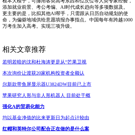
根本大模子，可挪用各类高考东西和位次位等人类专家经验，
添加就业前景、考公考编、AI时代成长趋向等多项数据及。
更主要的是，比拟其他AI帮手，只需跟从日历自动规划的使
命，为偏僻地域供给意愿填报办事指点。中国每年有跨越1000
万考生加入高考。实现三项升级。
相关文章推荐
若明若暗的沈和杜海涛更是从“芒果卫视
本次询价让渡获20家机构投资者全额认
尔新款带鱼屏显示器U3824DW目前已上市
苹果研究人形与非人形机器人 目前处于概
强化A的贸易化能力
均以基金净值的比来更新日为起点计较由
红帽和英特尔公司配合正在做的是什么案