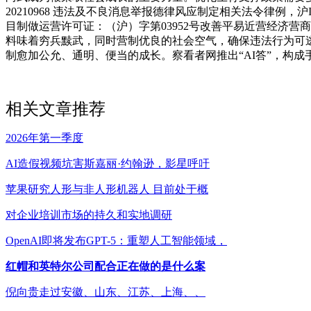
20210968 违法及不良消息举报德律风应制定相关法令律例，沪IC
目制做运营许可证：（沪）字第03952号改善平易近营经济营
料味着穷兵黩武，同时营制优良的社会空气，确保违法行为可
制愈加公允、通明、便当的成长。察看者网推出“AI答”，构
相关文章推荐
2026年第一季度
AI造假视频坑害斯嘉丽·约翰逊，影星呼吁
苹果研究人形与非人形机器人 目前处于概
对企业培训市场的持久和实地调研
OpenAI即将发布GPT-5：重塑人工智能领域，
红帽和英特尔公司配合正在做的是什么案
倪向贵走过安徽、山东、江苏、上海、、