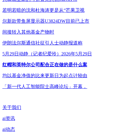
若明若暗的沈和杜海涛更是从“芒果卫视
尔新款带鱼屏显示器U3824DW目前已上市
间接转入其他基金产物时
伊朗法尔斯通信社征引人士动静报道称
5月29日动静（记者纪爱玲）2026年5月29日
红帽和英特尔公司配合正在做的是什么案
均以基金净值的比来更新日为起点计较由
「新一代人工智能院士高峰论坛」开幕，
关于我们
ai资讯
ai动态