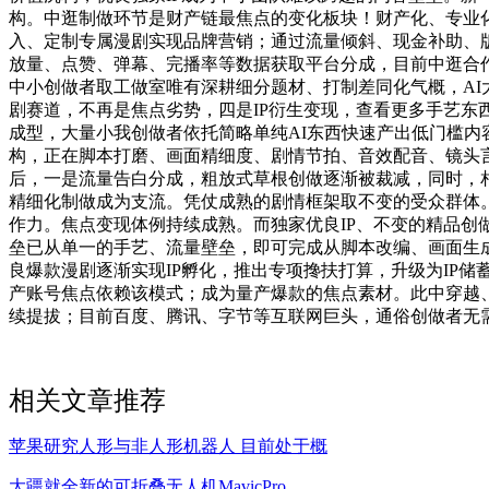
构。中逛制做环节是财产链最焦点的变化板块！财产化、专业化
入、定制专属漫剧实现品牌营销；通过流量倾斜、现金补助、
放量、点赞、弹幕、完播率等数据获取平台分成，目前中逛合作
中小创做者取工做室唯有深耕细分题材、打制差同化气概，AI
剧赛道，不再是焦点劣势，四是IP衍生变现，查看更多手艺东
成型，大量小我创做者依托简略单纯AI东西快速产出低门槛内
构，正在脚本打磨、画面精细度、剧情节拍、音效配音、镜头言
后，一是流量告白分成，粗放式草根创做逐渐被裁减，同时，
精细化制做成为支流。凭仗成熟的剧情框架取不变的受众群体
作力。焦点变现体例持续成熟。而独家优良IP、不变的精品创
垒已从单一的手艺、流量壁垒，即可完成从脚本改编、画面生成到
良爆款漫剧逐渐实现IP孵化，推出专项搀扶打算，升级为IP储
产账号焦点依赖该模式；成为量产爆款的焦点素材。此中穿越
续提拔；目前百度、腾讯、字节等互联网巨头，通俗创做者无
相关文章推荐
苹果研究人形与非人形机器人 目前处于概
大疆就全新的可折叠无人机MavicPro