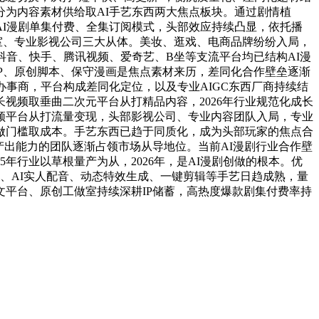
分为内容素材供给取AI手艺东西两大焦点板块。通过剧情植
I漫剧单集付费、全集订阅模式，头部效应持续凸显，依托播
室、专业影视公司三大从体。美妆、逛戏、电商品牌纷纷入局，
抖音、快手、腾讯视频、爱奇艺、B坐等支流平台均已结构AI漫
P、原创脚本、保守漫画是焦点素材来历，差同化合作壁垒逐渐
事商，平台构成差同化定位，以及专业AIGC东西厂商持续结
视频取垂曲二次元平台从打精品内容，2026年行业规范化成长
频平台从打流量变现，头部影视公司、专业内容团队入局，专业
做门槛取成本。手艺东西已趋于同质化，成为头部玩家的焦点合
产出能力的团队逐渐占领市场从导地位。当前AI漫剧行业合作壁
年行业以草根量产为从，2026年，是AI漫剧创做的根本。优
镜、AI实人配音、动态特效生成、一键剪辑等手艺日趋成熟，量
平台、原创工做室持续深耕IP储蓄，高热度爆款剧集付费率持